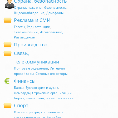
Охрана, безопасность
Охрана, пожарная безопасность
,
Видеонаблюдение
,
Домофоны
Реклама и СМИ
Газеты
,
Радиостанции
,
Телекомпании
,
Изготовление,
Размещение
Производство
Связь,
телекоммуникации
Почтовые отделения
,
Интернет
провайдеры
,
Сотовые операторы
Финансы
Банки
,
Бухгалтерия и аудит
,
Ломбарды
,
Страховые организации
,
Биржи, консалтинг, инвестирование
Спорт
Фитнес-центры, спортивные и
тренажерные залы
,
Бассейны
,