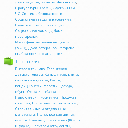
Детские дома, приюты
,
Инспекции
,
Прокуратуры
,
Храмы
,
Службы ГО и
ЧС
,
Системы безопасности
,
Социальная защита населения
,
Политические организации
,
Социальная помощь
,
Дома
престарелых
,
Многофункциональный центр
(МФЦ)
,
Дома ветеранов
,
Ресурсно-
снабжающие организации
Tорговля
Бытовая техника
,
Галантерея
,
Детские товары
,
Канцелярия, книги,
печатные издания
,
Кассы,
кондиционеры
,
Мебель
,
Одежда,
обувь
,
Охота и рыбалка
,
Парфюмерия, косметика
,
Продукты
питания
,
Спорттовары
,
Сантехника
,
Строительные и отделочные
материалы
,
Ткани, все для шитья,
шторы
,
Товары для животных (Флора
и фауна)
,
Электроинструменты,