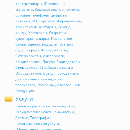
электротовары
,
Ювелирные
магазины
,
Компьютеры, оргтехника,
сотовые телефоны, цифровая
техника, ПО
,
Торговое оборудование
,
Комиссионные отделы, Секонд-
хенды
,
Хозтовары
,
Открытки,
сувениры, подарки
,
Постельное
белье, одеяла, подушки
,
Все для
сада, огорода
,
Ковры, паласы
,
Супермаркеты, универмаги
,
Кондитерские
,
Посуда
,
Радиодетали
,
Спецодежда
,
Стройматериалы и
Оборудование
,
Все для рукоделия и
декоративно-прикладного
творчества
,
Ломбарды
,
Алкогольная
продукция
Услуги
Салоны красоты, парикмахерские
,
Юридические услуги
,
Химчистки
,
Ателье
,
Типографии,
полиграфические услуги
,
Оформление, организация