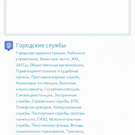
Городские службы
Городская администрация
,
Районное
управление
,
Воинские части
,
ЖКХ
,
ЗАГСы
,
Общественные организации
,
Правоохранительные и судебные
органы
,
Противопожарная служба
,
Налоговые инспекции
,
Военные
комиссариаты
,
Госавтоинспекции
,
Санэпидемстанции
,
Экстренные
службы
,
Справочные службы
,
БТИ
,
Телефоны доверия
,
Коммунальные
службы
,
Паспортные службы
,
Центры
занятости
,
СИЗО
,
Исполнительные
службы
,
Пенсионные фонды
,
Фонды
социального страхования
,
Таможни
,