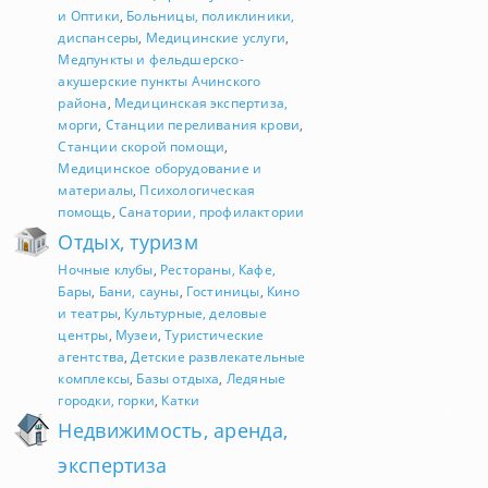
и Оптики
,
Больницы, поликлиники,
диспансеры
,
Медицинские услуги
,
Медпункты и фельдшерско-
акушерские пункты Ачинского
района
,
Медицинская экспертиза,
морги
,
Станции переливания крови
,
Станции скорой помощи
,
Медицинское оборудование и
материалы
,
Психологическая
помощь
,
Санатории, профилактории
Отдых, туризм
Ночные клубы
,
Рестораны, Кафе,
Бары
,
Бани, сауны
,
Гостиницы
,
Кино
и театры
,
Культурные, деловые
центры
,
Музеи
,
Туристические
агентства
,
Детские развлекательные
комплексы
,
Базы отдыха
,
Ледяные
городки, горки
,
Катки
Недвижимость, аренда,
экспертиза