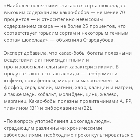
«Наиболее полезными считаются сорта шоколада с
высоким содержанием какао-бобов — не менее 70
процентов — и относительно невысоким
содержанием сахара — не более 25 процентов, что
соответствует горьким сортам и некоторым темным
сортам шоколада», — объяснила Стародубова.
Эксперт добавила, что какао-бобы богаты полезными
веществами с антиоксидантными и
противовоспалительными характеристиками. В
продукте также есть алкалоиды — теобромин и
кофеин, полифенолы, микро- и макроэлементы:
фосфор, сера, калий, магний, хлор, кальций и натрий,
а также медь, кобальт, молибден, цинк, железо,
марганец. Какао-бобы полезны провитаминами А, РР,
тиамином (В1) и рибофлавином (В2).
«По вопросу употребления шоколада людям,
страдающим различными хроническими
заболеваниями, необходимо проконсультироваться с