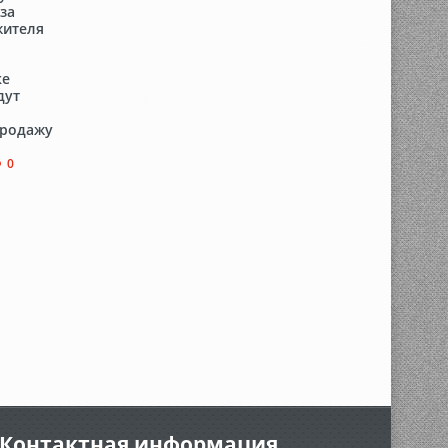
за
жителя
ке
дут
продажу
0
Контактная информация