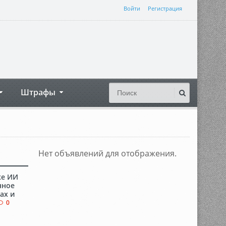
Войти
Регистрация
Штрафы
Нет объявлений для отображения.
ке ИИ
нное
ах и
0