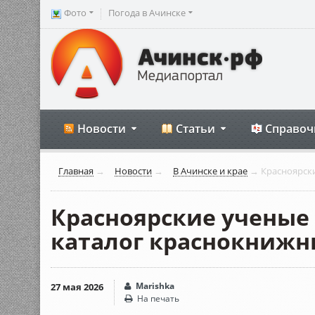
Фото
Погода в Ачинске
Новости
Статьи
Справоч
Главная
→
Новости
→
В Ачинске и крае
→
Красноярск
Красноярские ученые
каталог краснокнижн
Marishka
27 мая 2026
На печать