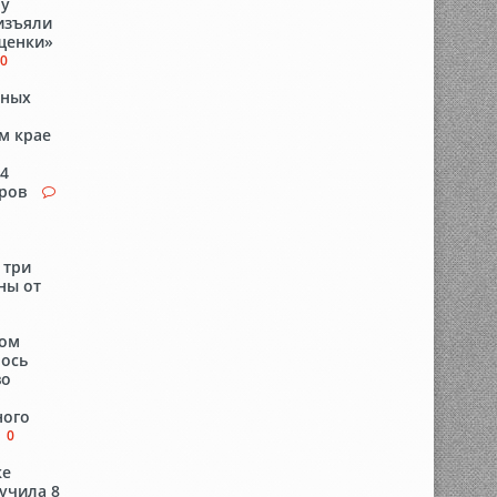
 у
изъяли
ещенки»
0
сных
м крае
84
аров
 три
ны от
ком
лось
во
ного
0
ке
учила 8