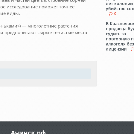
ьев и частей цветка, строение корней
лет колонии 
вое исследование поможет точнее
убийство со
кие виды.
0
В Красноярс
оньками») — многолетние растения
продавца бу
и предпочитают сырые тенистые места
судить за
повторную 
алкоголя без
лицензии
Ачинск.рф