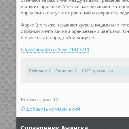
отвечают за различия между видами: размеры лист
и другие признаки. Учёные рассчитывают, что но
определить статус этих растений и сохранить ред
Жарки (их также называют купальницами или «ог
с яркими жёлтыми или оранжевыми цветками. Он
и известны в народной медицине.
https://newslab.ru/news/1417210
Рейтинг:
0
Голосов:
0
1023 просмотра
Комментарии (
0
)
Добавить комментарий
Справочник Ачинска