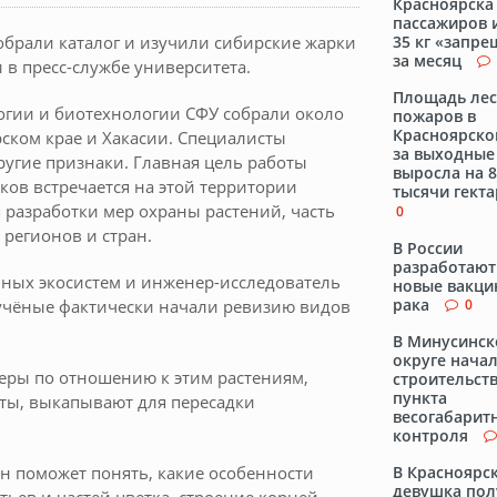
Красноярска
пассажиров 
обрали каталог и изучили сибирские жарки
35 кг «запр
за месяц
 в пресс-службе университета.
Площадь ле
огии и биотехнологии СФУ собрали около
пожаров в
Красноярско
рском крае и Хакасии. Специалисты
за выходные
ругие признаки. Главная цель работы
выросла на 
рков встречается на этой территории
тысячи гект
 разработки мер охраны растений, часть
0
 регионов и стран.
В России
разработают
мных экосистем и инженер-исследователь
новые вакци
рака
 учёные фактически начали ревизию видов
0
В Минусинс
округе нача
 меры по отношению к этим растениям,
строительст
пункта
еты, выкапывают для пересадки
весогабарит
контроля
н поможет понять, какие особенности
В Красноярс
девушка пол