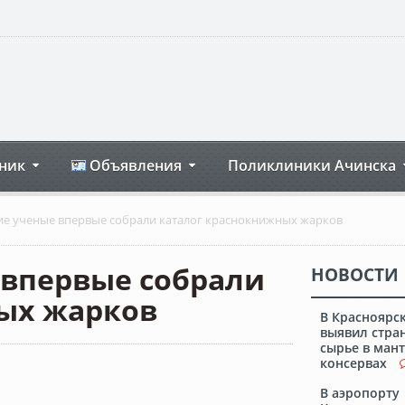
ник
Объявления
Поликлиники Ачинска
ие ученые впервые собрали каталог краснокнижных жарков
 впервые собрали
НОВОСТИ
ых жарков
В Красноярс
выявил стра
сырье в мант
консервах
В аэропорту