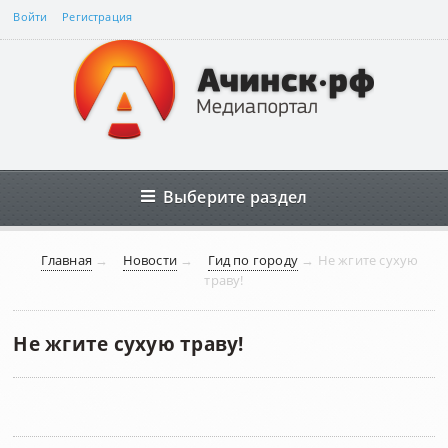
Войти
Регистрация
Выберите раздел
Главная
→
Новости
→
Гид по городу
→
Нe жгите сухую
траву!
Нe жгите сухую траву!